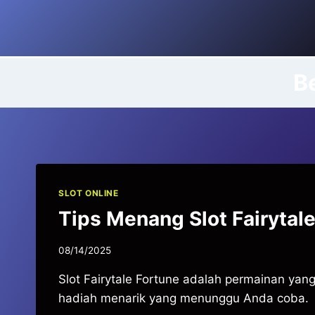
Skip
to
content
Be
SLOT ONLINE
Tips Menang Slot Fairytal
08/14/2025
Slot Fairytale Fortune adalah permainan ya
hadiah menarik yang menunggu Anda coba.