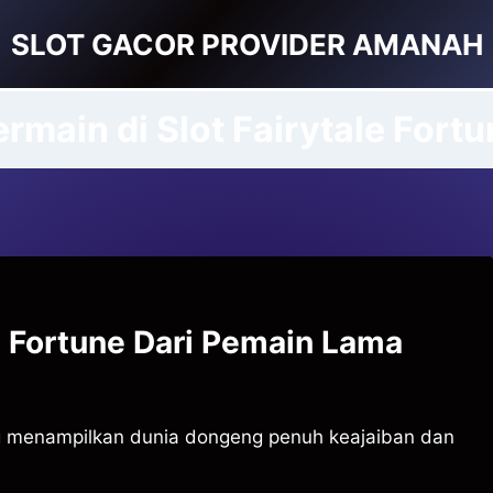
SLOT GACOR PROVIDER AMANAH
rmain di Slot Fairytale Fort
e Fortune Dari Pemain Lama
ng menampilkan dunia dongeng penuh keajaiban dan