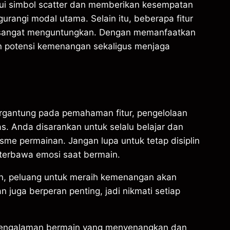
lalui simbol scatter dan memberikan kesempatan
angi modal utama. Selain itu, beberapa fitur
g sangat menguntungkan. Dengan memanfaatkan
n potensi kemenangan sekaligus menjaga
ergantung pada pemahaman fitur, pengelolaan
. Anda disarankan untuk selalu belajar dan
me permainan. Jangan lupa untuk tetap disiplin
 terbawa emosi saat bermain.
n, peluang untuk meraih kemenangan akan
 juga berperan penting, jadi nikmati setiap
pengalaman bermain yang menyenangkan dan