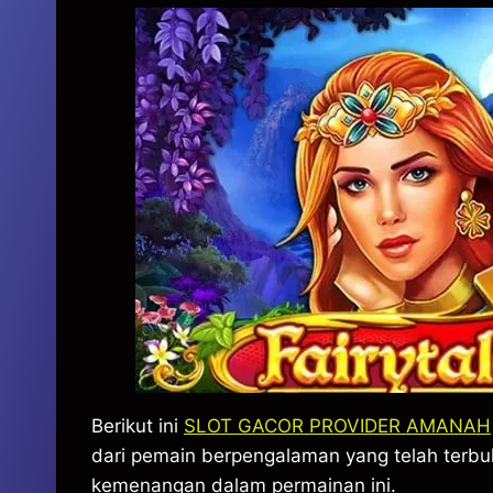
Berikut ini
SLOT GACOR PROVIDER AMANAH
dari pemain berpengalaman yang telah terbu
kemenangan dalam permainan ini.