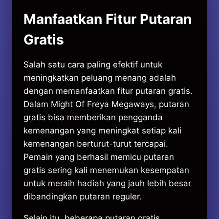
Manfaatkan Fitur Putaran
Gratis
Salah satu cara paling efektif untuk
meningkatkan peluang menang adalah
dengan memanfaatkan fitur putaran gratis.
Dalam Might Of Freya Megaways, putaran
gratis bisa memberikan pengganda
kemenangan yang meningkat setiap kali
kemenangan berturut-turut tercapai.
Pemain yang berhasil memicu putaran
gratis sering kali menemukan kesempatan
untuk meraih hadiah yang jauh lebih besar
dibandingkan putaran reguler.
Selain itu, beberapa putaran gratis