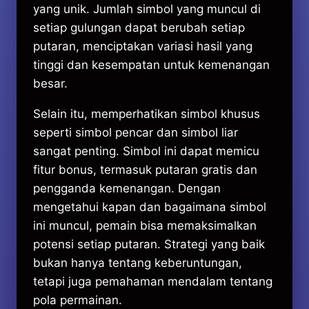
yang unik. Jumlah simbol yang muncul di
setiap gulungan dapat berubah setiap
putaran, menciptakan variasi hasil yang
tinggi dan kesempatan untuk kemenangan
besar.
Selain itu, memperhatikan simbol khusus
seperti simbol pencar dan simbol liar
sangat penting. Simbol ini dapat memicu
fitur bonus, termasuk putaran gratis dan
pengganda kemenangan. Dengan
mengetahui kapan dan bagaimana simbol
ini muncul, pemain bisa memaksimalkan
potensi setiap putaran. Strategi yang baik
bukan hanya tentang keberuntungan,
tetapi juga pemahaman mendalam tentang
pola permainan.