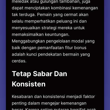
meledak atau gulungan tambahan, juga
dapat menciptakan kombinasi kemenangan
tak terduga. Pemain yang cermat akan
selalu memperhatikan peluang ini dan
menyesuaikan strategi mereka untuk
memaksimalkan keuntungan.
Menggabungkan pengelolaan modal yang
baik dengan pemanfaatan fitur bonus
adalah kunci pendekatan bermain yang
cerdas.
Tetap Sabar Dan
Konsisten
Kesabaran dan konsistensi menjadi faktor
penting dalam mengejar kemenangan
besar. Karena setiap putaran bersifat acak,