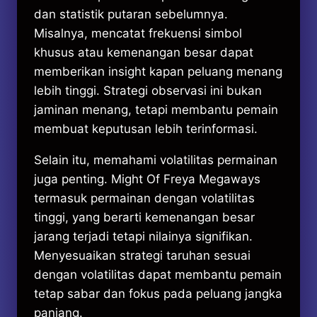
dan statistik putaran sebelumnya.
Misalnya, mencatat frekuensi simbol
khusus atau kemenangan besar dapat
memberikan insight kapan peluang menang
lebih tinggi. Strategi observasi ini bukan
jaminan menang, tetapi membantu pemain
membuat keputusan lebih terinformasi.
Selain itu, memahami volatilitas permainan
juga penting. Might Of Freya Megaways
termasuk permainan dengan volatilitas
tinggi, yang berarti kemenangan besar
jarang terjadi tetapi nilainya signifikan.
Menyesuaikan strategi taruhan sesuai
dengan volatilitas dapat membantu pemain
tetap sabar dan fokus pada peluang jangka
panjang.