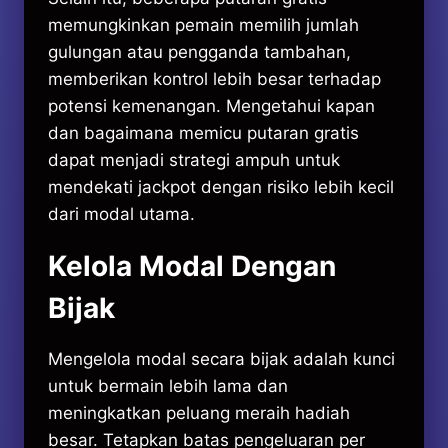
memungkinkan pemain memilih jumlah
gulungan atau pengganda tambahan,
memberikan kontrol lebih besar terhadap
potensi kemenangan. Mengetahui kapan
dan bagaimana memicu putaran gratis
dapat menjadi strategi ampuh untuk
mendekati jackpot dengan risiko lebih kecil
dari modal utama.
Kelola Modal Dengan
Bijak
Mengelola modal secara bijak adalah kunci
untuk bermain lebih lama dan
meningkatkan peluang meraih hadiah
besar. Tetapkan batas pengeluaran per