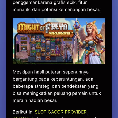
penggemar karena grafis epik, fitur
menarik, dan potensi kemenangan besar.
Meskipun hasil putaran sepenuhnya
bergantung pada keberuntungan, ada
beberapa strategi dan pendekatan yang
bisa meningkatkan peluang pemain untuk
meraih hadiah besar.
Berikut ini
SLOT GACOR PROVIDER