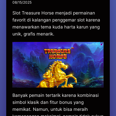
08/15/2025
Slot Treasure Horse menjadi permainan
favorit di kalangan penggemar slot karena
menawarkan tema kuda harta karun yang
unik, grafis menarik.
Banyak pemain tertarik karena kombinasi
simbol klasik dan fitur bonus yang
memikat. Namun, untuk bisa meraih