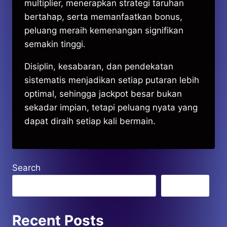
multiplier, menerapkan strategi taruhan
bertahap, serta memanfaatkan bonus,
peluang meraih kemenangan signifikan
semakin tinggi.
Disiplin, kesabaran, dan pendekatan
sistematis menjadikan setiap putaran lebih
optimal, sehingga jackpot besar bukan
sekadar impian, tetapi peluang nyata yang
dapat diraih setiap kali bermain.
Search
Search
Recent Posts