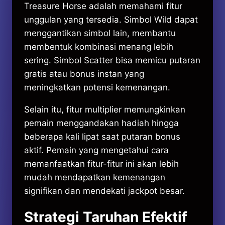
Treasure Horse adalah memahami fitur
unggulan yang tersedia. Simbol Wild dapat
menggantikan simbol lain, membantu
membentuk kombinasi menang lebih
sering. Simbol Scatter bisa memicu putaran
gratis atau bonus instan yang
meningkatkan potensi kemenangan.
Selain itu, fitur multiplier memungkinkan
pemain menggandakan hadiah hingga
beberapa kali lipat saat putaran bonus
aktif. Pemain yang mengetahui cara
memanfaatkan fitur-fitur ini akan lebih
mudah mendapatkan kemenangan
signifikan dan mendekati jackpot besar.
Strategi Taruhan Efektif