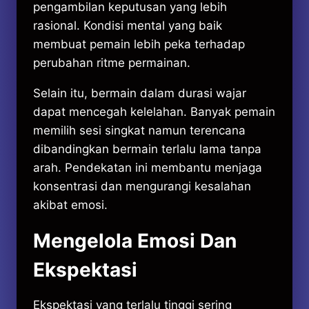
pengambilan keputusan yang lebih
rasional. Kondisi mental yang baik
membuat pemain lebih peka terhadap
perubahan ritme permainan.
Selain itu, bermain dalam durasi wajar
dapat mencegah kelelahan. Banyak pemain
memilih sesi singkat namun terencana
dibandingkan bermain terlalu lama tanpa
arah. Pendekatan ini membantu menjaga
konsentrasi dan mengurangi kesalahan
akibat emosi.
Mengelola Emosi Dan
Ekspektasi
Ekspektasi yang terlalu tinggi sering