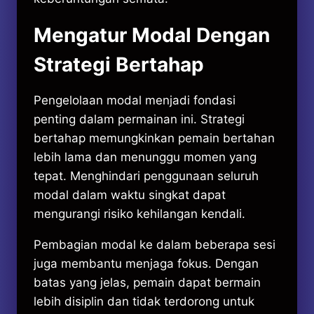
Mengatur Modal Dengan
Strategi Bertahap
Pengelolaan modal menjadi fondasi
penting dalam permainan ini. Strategi
bertahap memungkinkan pemain bertahan
lebih lama dan menunggu momen yang
tepat. Menghindari penggunaan seluruh
modal dalam waktu singkat dapat
mengurangi risiko kehilangan kendali.
Pembagian modal ke dalam beberapa sesi
juga membantu menjaga fokus. Dengan
batas yang jelas, pemain dapat bermain
lebih disiplin dan tidak terdorong untuk