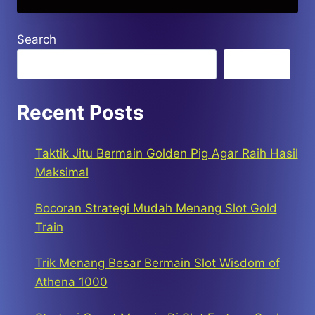
Search
Search
Recent Posts
Taktik Jitu Bermain Golden Pig Agar Raih Hasil
Maksimal
Bocoran Strategi Mudah Menang Slot Gold
Train
Trik Menang Besar Bermain Slot Wisdom of
Athena 1000