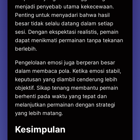
menjadi penyebab utama kekecewaan.
Penting untuk menyadari bahwa hasil
besar tidak selalu datang dalam setiap
sesi. Dengan ekspektasi realistis, pemain
dapat menikmati permainan tanpa tekanan
berlebih.
Pengelolaan emosi juga berperan besar
dalam membaca pola. Ketika emosi stabil,
keputusan yang diambil cenderung lebih
objektif. Sikap tenang membantu pemain
berhenti pada waktu yang tepat dan
melanjutkan permainan dengan strategi
yang lebih matang.
Kesimpulan