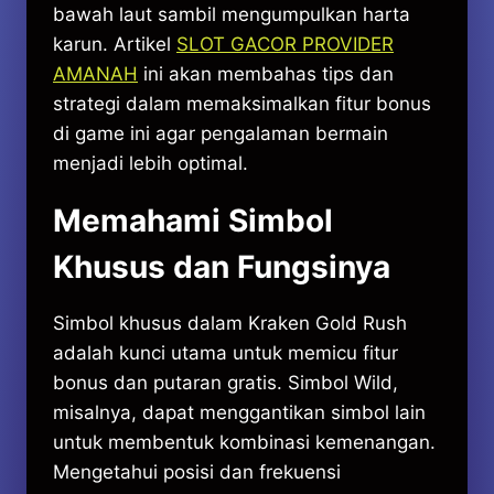
bawah laut sambil mengumpulkan harta
karun. Artikel
SLOT GACOR PROVIDER
AMANAH
ini akan membahas tips dan
strategi dalam memaksimalkan fitur bonus
di game ini agar pengalaman bermain
menjadi lebih optimal.
Memahami Simbol
Khusus dan Fungsinya
Simbol khusus dalam Kraken Gold Rush
adalah kunci utama untuk memicu fitur
bonus dan putaran gratis. Simbol Wild,
misalnya, dapat menggantikan simbol lain
untuk membentuk kombinasi kemenangan.
Mengetahui posisi dan frekuensi