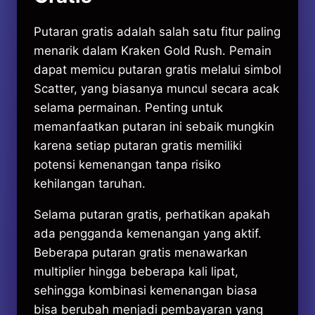
Putaran gratis adalah salah satu fitur paling
menarik dalam Kraken Gold Rush. Pemain
dapat memicu putaran gratis melalui simbol
Scatter, yang biasanya muncul secara acak
selama permainan. Penting untuk
memanfaatkan putaran ini sebaik mungkin
karena setiap putaran gratis memiliki
potensi kemenangan tanpa risiko
kehilangan taruhan.
Selama putaran gratis, perhatikan apakah
ada pengganda kemenangan yang aktif.
Beberapa putaran gratis menawarkan
multiplier hingga beberapa kali lipat,
sehingga kombinasi kemenangan biasa
bisa berubah menjadi pembayaran yang