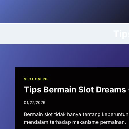
Skip
to
content
Tip
SLOT ONLINE
Tips Bermain Slot Dreams
01/27/2026
Bermain slot tidak hanya tentang keberuntun
mendalam terhadap mekanisme permainan.