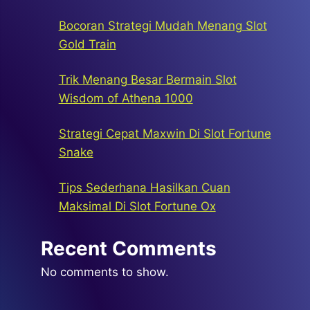
Bocoran Strategi Mudah Menang Slot
Gold Train
Trik Menang Besar Bermain Slot
Wisdom of Athena 1000
Strategi Cepat Maxwin Di Slot Fortune
Snake
Tips Sederhana Hasilkan Cuan
Maksimal Di Slot Fortune Ox
Recent Comments
No comments to show.