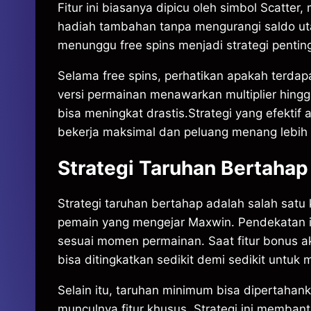
Fitur ini biasanya dipicu oleh simbol Scat
hadiah tambahan tanpa mengurangi saldo uta
menunggu free spins menjadi strategi pentin
Selama free spins, perhatikan apakah terda
versi permainan menawarkan multiplier hingg
bisa meningkat drastis.Strategi yang efektif
bekerja maksimal dan peluang menang lebih 
Strategi Taruhan Bertahap
Strategi taruhan bertahap adalah salah satu
pemain yang mengejar Maxwin. Pendekatan i
sesuai momen permainan. Saat fitur bonus ak
bisa ditingkatkan sedikit demi sedikit untu
Selain itu, taruhan minimum bisa dipertahan
munculnya fitur khusus. Strategi ini memba