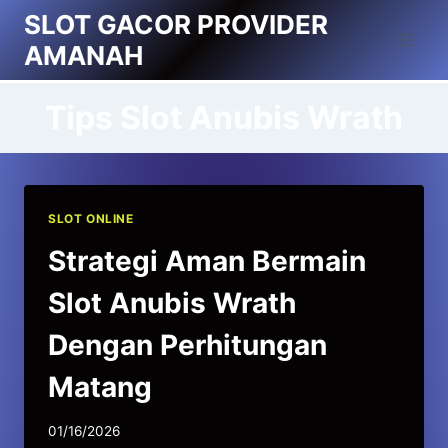
Skip
SLOT GACOR PROVIDER
to
AMANAH
content
Tips Slot Anubis Wrath
SLOT ONLINE
Strategi Aman Bermain
Slot Anubis Wrath
Dengan Perhitungan
Matang
01/16/2026