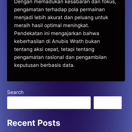
Dengan memadukan kesabaran dan fokus,
pengamatan terhadap pola permainan
menjadi lebih akurat dan peluang untuk
meraih hasil optimal meningkat.
Pendekatan ini mengajarkan bahwa
keberhasilan di Anubis Wrath bukan
tentang aksi cepat, tetapi tentang
pengamatan rasional dan pengambilan
keputusan berbasis data.
Search
Search
Recent Posts