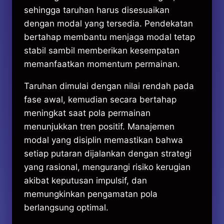
sehingga taruhan harus disesuaikan
dengan modal yang tersedia. Pendekatan
bertahap membantu menjaga modal tetap
stabil sambil memberikan kesempatan
memanfaatkan momentum permainan.
Taruhan dimulai dengan nilai rendah pada
fase awal, kemudian secara bertahap
meningkat saat pola permainan
menunjukkan tren positif. Manajemen
modal yang disiplin memastikan bahwa
setiap putaran dijalankan dengan strategi
yang rasional, mengurangi risiko kerugian
akibat keputusan impulsif, dan
memungkinkan pengamatan pola
berlangsung optimal.