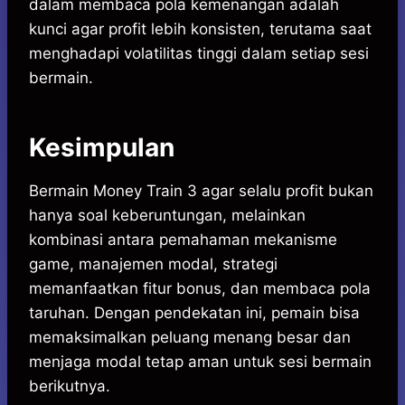
dalam membaca pola kemenangan adalah
kunci agar profit lebih konsisten, terutama saat
menghadapi volatilitas tinggi dalam setiap sesi
bermain.
Kesimpulan
Bermain Money Train 3 agar selalu profit bukan
hanya soal keberuntungan, melainkan
kombinasi antara pemahaman mekanisme
game, manajemen modal, strategi
memanfaatkan fitur bonus, dan membaca pola
taruhan. Dengan pendekatan ini, pemain bisa
memaksimalkan peluang menang besar dan
menjaga modal tetap aman untuk sesi bermain
berikutnya.