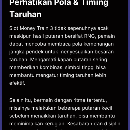
Perhatikan Pola & Timing
Taruhan
Slot Money Train 3 tidak sepenuhnya acak
meskipun hasil putaran bersifat RNG, pemain
dapat mencoba membaca pola kemenangan
jangka pendek untuk menyesuaikan besaran
taruhan. Mengamati kapan putaran sering
memberikan kombinasi simbol tinggi bisa
membantu mengatur timing taruhan lebih
efektif.
Selain itu, bermain dengan ritme tertentu,
misalnya melakukan beberapa putaran kecil
sebelum menaikkan taruhan, bisa membantu
meminimalkan kerugian. Kesabaran dan disiplin