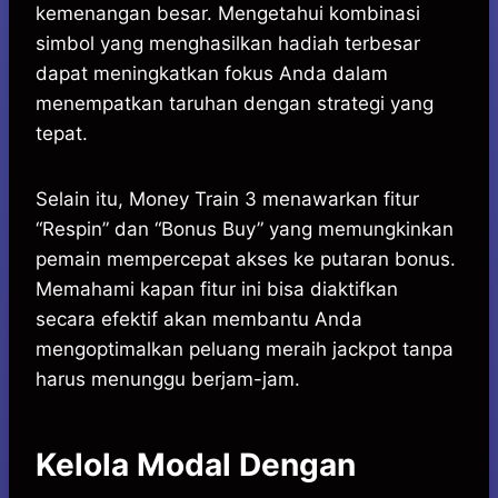
kemenangan besar. Mengetahui kombinasi
simbol yang menghasilkan hadiah terbesar
dapat meningkatkan fokus Anda dalam
menempatkan taruhan dengan strategi yang
tepat.
Selain itu, Money Train 3 menawarkan fitur
“Respin” dan “Bonus Buy” yang memungkinkan
pemain mempercepat akses ke putaran bonus.
Memahami kapan fitur ini bisa diaktifkan
secara efektif akan membantu Anda
mengoptimalkan peluang meraih jackpot tanpa
harus menunggu berjam-jam.
Kelola Modal Dengan