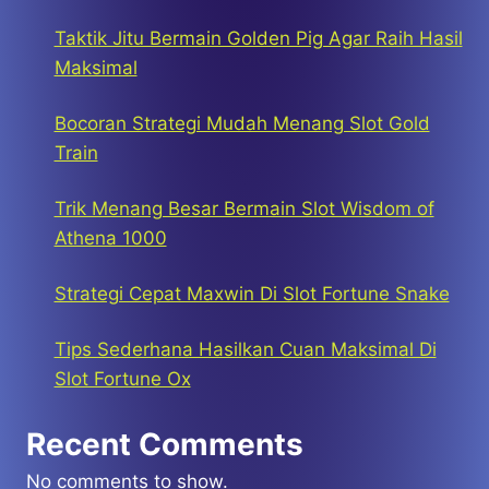
Taktik Jitu Bermain Golden Pig Agar Raih Hasil
Maksimal
Bocoran Strategi Mudah Menang Slot Gold
Train
Trik Menang Besar Bermain Slot Wisdom of
Athena 1000
Strategi Cepat Maxwin Di Slot Fortune Snake
Tips Sederhana Hasilkan Cuan Maksimal Di
Slot Fortune Ox
Recent Comments
No comments to show.