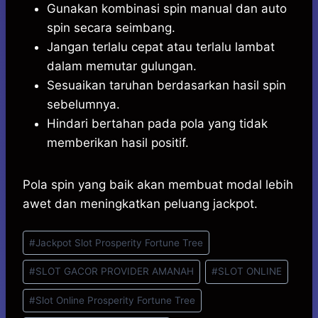
Gunakan kombinasi spin manual dan auto
spin secara seimbang.
Jangan terlalu cepat atau terlalu lambat
dalam memutar gulungan.
Sesuaikan taruhan berdasarkan hasil spin
sebelumnya.
Hindari bertahan pada pola yang tidak
memberikan hasil positif.
Pola spin yang baik akan membuat modal lebih
awet dan meningkatkan peluang jackpot.
Post
#
Jackpot Slot Prosperity Fortune Tree
Tags:
#
SLOT GACOR PROVIDER AMANAH
#
SLOT ONLINE
#
Slot Online Prosperity Fortune Tree