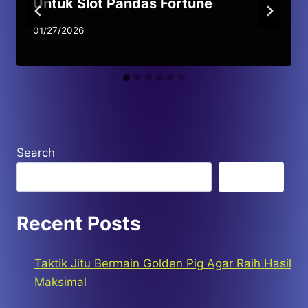
Untuk Slot Pandas Fortune
01/27/2026
Search
Search
Recent Posts
Taktik Jitu Bermain Golden Pig Agar Raih Hasil
Maksimal