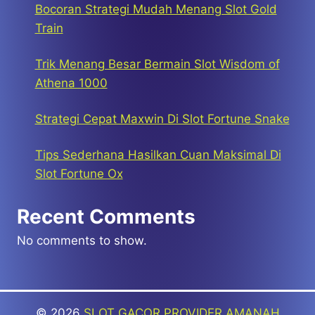
Bocoran Strategi Mudah Menang Slot Gold
Train
Trik Menang Besar Bermain Slot Wisdom of
Athena 1000
Strategi Cepat Maxwin Di Slot Fortune Snake
Tips Sederhana Hasilkan Cuan Maksimal Di
Slot Fortune Ox
Recent Comments
No comments to show.
© 2026
SLOT GACOR PROVIDER AMANAH