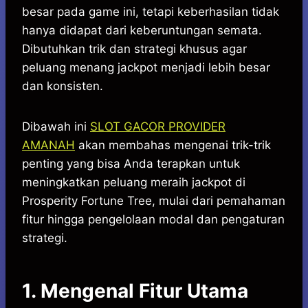
besar pada game ini, tetapi keberhasilan tidak
hanya didapat dari keberuntungan semata.
Dibutuhkan trik dan strategi khusus agar
peluang menang jackpot menjadi lebih besar
dan konsisten.
Dibawah ini
SLOT GACOR PROVIDER
AMANAH
akan membahas mengenai trik-trik
penting yang bisa Anda terapkan untuk
meningkatkan peluang meraih jackpot di
Prosperity Fortune Tree, mulai dari pemahaman
fitur hingga pengelolaan modal dan pengaturan
strategi.
1. Mengenal Fitur Utama