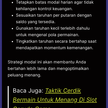
Tetapkan batas modal harian agar tidak
kehilangan kontrol keuangan.
Sesuaikan taruhan per putaran dengan
saldo yang tersedia.
Gunakan taruhan kecil terlebih dahulu
untuk mengenal pola permainan.
Tingkatkan taruhan secara bertahap saat
mendapatkan momentum kemenangan.
Strategi modal ini akan membantu Anda
bertahan lebih lama dan mengoptimalkan
peluang menang.
Baca Juga:
Taktik Cerdik
Bermain Untuk Menang Di Slot