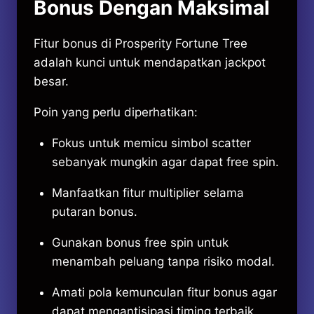
Bonus Dengan Maksimal
Fitur bonus di Prosperity Fortune Tree
adalah kunci untuk mendapatkan jackpot
besar.
Poin yang perlu diperhatikan:
Fokus untuk memicu simbol scatter
sebanyak mungkin agar dapat free spin.
Manfaatkan fitur multiplier selama
putaran bonus.
Gunakan bonus free spin untuk
menambah peluang tanpa risiko modal.
Amati pola kemunculan fitur bonus agar
dapat mengantisipasi timing terbaik.