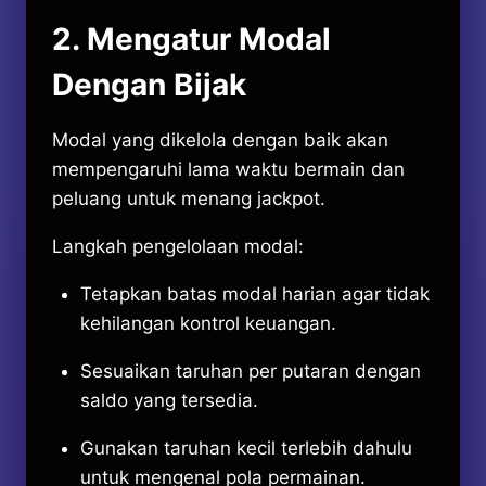
2. Mengatur Modal
Dengan Bijak
Modal yang dikelola dengan baik akan
mempengaruhi lama waktu bermain dan
peluang untuk menang jackpot.
Langkah pengelolaan modal:
Tetapkan batas modal harian agar tidak
kehilangan kontrol keuangan.
Sesuaikan taruhan per putaran dengan
saldo yang tersedia.
Gunakan taruhan kecil terlebih dahulu
untuk mengenal pola permainan.