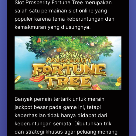
Slot Prosperity Fortune Tree merupakan
salah satu permainan slot online yang
populer karena tema keberuntungan dan
kemakmuran yang diusungnya.
Banyak pemain tertarik untuk meraih
jackpot besar pada game ini, tetapi
keberhasilan tidak hanya didapat dari
keberuntungan semata. Dibutuhkan trik
dan strategi khusus agar peluang menang