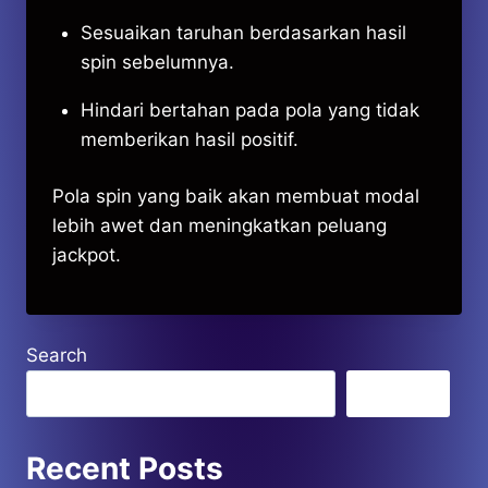
Sesuaikan taruhan berdasarkan hasil
spin sebelumnya.
Hindari bertahan pada pola yang tidak
memberikan hasil positif.
Pola spin yang baik akan membuat modal
lebih awet dan meningkatkan peluang
jackpot.
Search
Search
Recent Posts