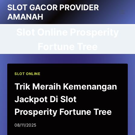
Skip
SLOT GACOR PROVIDER
to
AMANAH
content
Slot Online Prosperity
Fortune Tree
SLOT ONLINE
Trik Meraih Kemenangan
Jackpot Di Slot
Prosperity Fortune Tree
08/11/2025