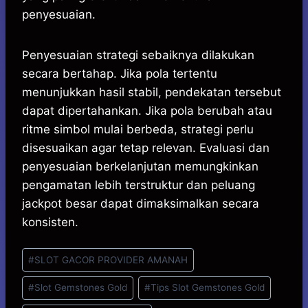
penyesuaian.
Penyesuaian strategi sebaiknya dilakukan
secara bertahap. Jika pola tertentu
menunjukkan hasil stabil, pendekatan tersebut
dapat dipertahankan. Jika pola berubah atau
ritme simbol mulai berbeda, strategi perlu
disesuaikan agar tetap relevan. Evaluasi dan
penyesuaian berkelanjutan memungkinkan
pengamatan lebih terstruktur dan peluang
jackpot besar dapat dimaksimalkan secara
konsisten.
Post
#
SLOT GACOR PROVIDER AMANAH
Tags:
#
Slot Gemstones Gold
#
Tips Slot Gemstones Gold