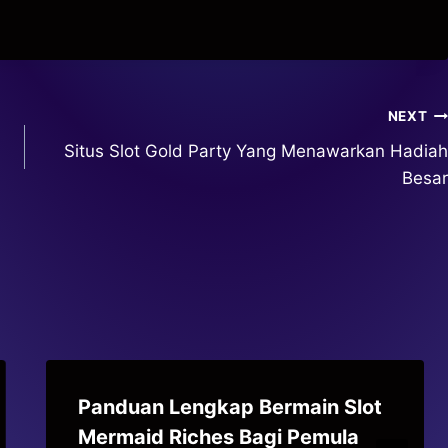
NEXT
Situs Slot Gold Party Yang Menawarkan Hadiah
Besar
Panduan Lengkap Bermain Slot
Mermaid Riches Bagi Pemula