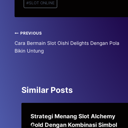
#
SLOT ONLINE
Post
PREVIOUS
Cara Bermain Slot Oishi Delights Dengan Pola
navigation
Bikin Untung
Similar Posts
Strategi Menang Slot Alchemy
Gold Dengan Kombinasi Simbol