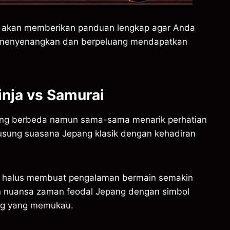
akan memberikan panduan lengkap agar Anda
 menyenangkan dan berpeluang mendapatkan
nja vs Samurai
ang berbeda namun sama-sama menarik perhatian
usung suasana Jepang klasik dengan kehadiran
ng halus membuat pengalaman bermain semakin
kan nuansa zaman feodal Jepang dengan simbol
ang yang memukau.