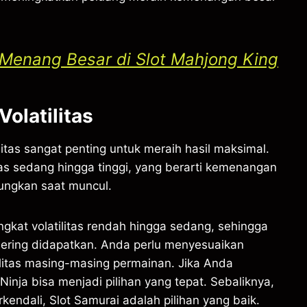
r Menang Besar di Slot Mahjong King
olatilitas
itas sangat penting untuk meraih hasil maksimal.
itas sedang hingga tinggi, yang berarti kemenangan
ungkan saat muncul.
ngkat volatilitas rendah hingga sedang, sehingga
sering didapatkan. Anda perlu menyesuaikan
ilitas masing-masing permainan. Jika Anda
inja bisa menjadi pilihan yang tepat. Sebaliknya,
rkendali, Slot Samurai adalah pilihan yang baik.