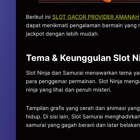
Berikut ini
SLOT GACOR PROVIDER AMANAH
dapat menikmati pengalaman bermain yang
jackpot dengan lebih mudah.
Tema & Keunggulan Slot Ni
Slot Ninja dan Samurai menawarkan tema y
para penggemar permainan. Slot Ninja meng
ninja yang lihai dan penuh misteri.
Tampilan grafis yang cerah dan animasi ya
hidup. Di sisi lain, Slot Samurai menghadir
samurai yang gagah berani dan latar belak