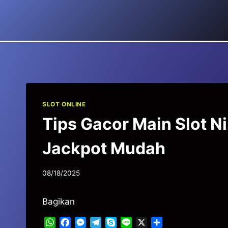
Skip
to
content
SLOT ONLINE
Tips Gacor Main Slot N
Jackpot Mudah
08/18/2025
Bagikan
W
F
M
T
S
L
X
S