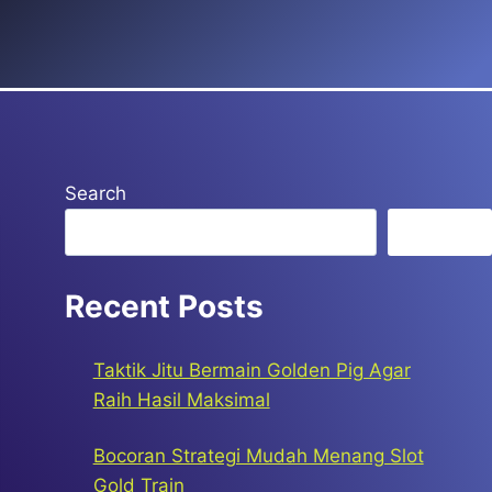
Search
Search
Recent Posts
Taktik Jitu Bermain Golden Pig Agar
Raih Hasil Maksimal
Bocoran Strategi Mudah Menang Slot
Gold Train